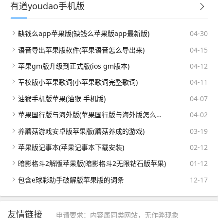
有道youdao手机版
缺钱么app苹果版(缺钱么苹果版app最新版)
04-30
语音导出苹果版软件(苹果语音怎么导出来)
04-15
苹果gm版升级到正式版(ios gm版本)
04-12
军校版小苹果歌词(小苹果歌词完整歌词)
04-11
油猴手机版苹果(油猴 手机版)
04-07
苹果国行版与海外版(苹果国行版与海外版怎么区分)
04-02
养蘑菇游戏安卓版苹果版(蘑菇养成的游戏)
03-19
苹果版记事本(苹果记事本下载安装)
02-12
暗影格斗2解版苹果版(暗影格斗2无限钻石版苹果)
01-12
包含e球彩助手破解版苹果版的词条
12-17
友情链接
申请要求：内容属同类网站，无作弊现象