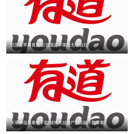
饥饿鲨苹果普通版(饥饿鲨苹果版无限钻石)
天草降临苹果版下载(植物大战僵尸国际服下载苹果)