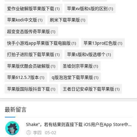
爱作业破解版苹果版下载
苹果xv版和s版的区别
(1)
(1)
苹果kodi中文版
刷米下载苹果版
(1)
(1)
超变变态版传奇苹果版
(1)
快手小游戏app苹果版下载电脑版
苹果13pro红色版
(1)
(1)
打拍子进阶版下载苹果版
苹果s版和v版选哪个
(1)
(1)
苹果版优酷会员破解版
圣墟剑宗苹果版
(1)
(1)
苹果612.5.7版本
q版泡泡堂下载苹果版
(1)
(1)
苹果版国际版抖音下载
王者日记安卓版下载苹果版
(1)
(1)
最新留言
Shake”，若有结果则直接下载 iOS用户在App Store中搜索同名游戏，点击获取安装第三方平台风险提示若官方未发布移动版，某些网站可能提供非官方移植或模拟器版本此类来源存在安全风险病毒数据泄露，强烈建议避免使用替代方案可尝试。7、手机下载免费版模拟器非常方便，
李四
05-02