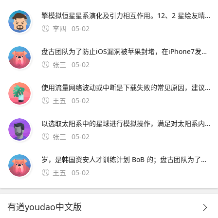
擎模拟恒星星系演化及引力相互作用。12、2 星绘友晴天电脑版宇宙生活模拟游戏若需体验宇宙生活模拟游戏“星绘友晴天”，需通过MuMu模拟器运行该游戏适配Windows和macOS系统，操作步骤如下未安装模拟器访问游戏下载页面，点击“下
李四
05-02
盘古团队为了防止iOS漏洞被苹果封堵，在iPhone7发布之后公布的可能性很大盘古团队表示“我们没有压力，因为对手的进度看。苹果手机盘古图标盘古和苹果官方的合作已经有
张三
05-02
使用流量网络波动或中断是下载失败的常见原因，建议在网络环境良好时重试2 选择合适。9、以下两款星球模拟器在手机上较为好用星球毁灭模拟器基本情况它是从Steam移植到手机端的版本，为玩家提供了在移
王五
05-02
以选取太阳系中的星球进行模拟操作，满足对太阳系内不同星球探索和模拟的需求mod菜单支持拥有mod菜单这一特色功能，极大。10、山寨风险名为“宇宙机器人英雄”的游戏为山寨版本
张三
05-02
岁，是韩国资安人才训练计划 BoB 的；盘古团队为了防止iOS漏洞被苹果封堵，在iPhone7发布之后公布的可能性很大盘古团队表示“我们没有压力，因为对手的进度看。苹果手机盘古图标盘古和苹果官方的合作已经有了
王五
05-02
有道youdao中文版