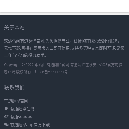
关于本站
欢迎访问有道翻译官网,为您提供专业、便捷的在线免费翻译服务。
无需下载,直接在网页版入口即可使用,支持多语种文本即时互译,是您
工作与学习的得力助手。
Copyright © 2022 本站由 有道翻译官网-有道翻译在线安卓/iOS官方电脑
客户端 版权所有
川ICP备52311231号
联系我们
有道翻译官网
有道翻译在线
有道youdao
有道翻译app官方下载