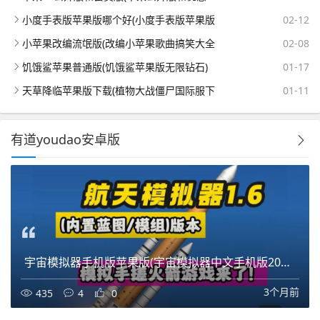
小度手表版苹果版哪个好(小度手表版苹果版
02-12
小苹果改编流氓版(改编小苹果歌曲搞笑大全
02-08
饥饿鲨苹果普通版(饥饿鲨苹果版无限钻石)
01-17
天草降临苹果版下载(植物大战僵尸国际服下
01-11
有道youdao安卓版
宇宙模拟器手机版苹果版(宇宙模拟器中文手机版2020年)
3个月前
435
4
0