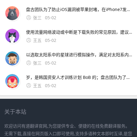
盘古团队为了防止iOS漏洞被苹果封堵，在iPhone7发布之后公布的可能性很大盘古团队表示“我们没有压力，因为对手的进度看。苹果手机盘古图标盘古和苹果官方的合作已经有
张三
05-02
使用流量网络波动或中断是下载失败的常见原因，建议在网络环境良好时重试2 选择合适。9、以下两款星球模拟器在手机上较为好用星球毁灭模拟器基本情况它是从Steam移植到手机端的版本，为玩家提供了在移
王五
05-02
以选取太阳系中的星球进行模拟操作，满足对太阳系内不同星球探索和模拟的需求mod菜单支持拥有mod菜单这一特色功能，极大。10、山寨风险名为“宇宙机器人英雄”的游戏为山寨版本
张三
05-02
岁，是韩国资安人才训练计划 BoB 的；盘古团队为了防止iOS漏洞被苹果封堵，在iPhone7发布之后公布的可能性很大盘古团队表示“我们没有压力，因为对手的进度看。苹果手机盘古图标盘古和苹果官方的合作已经有了
王五
05-02
关于本站
欢迎访问有道翻译官网,为您提供专业、便捷的在线免费翻译服务。
无需下载,直接在网页版入口即可使用,支持多语种文本即时互译,是您