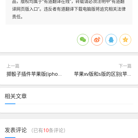
品，版权均属于“有道翻译在线”，转载请必须注明中“有道翻
译网页版入口”。违反者有道翻译下载电脑版将追究相关法律
责任。
上一篇
下一篇
掷骰子插件苹果版(iphone骰子插件)
苹果xv版和s版的区别(苹果手机x版本区别)
相关文章
发表评论
（已有
10
条评论）