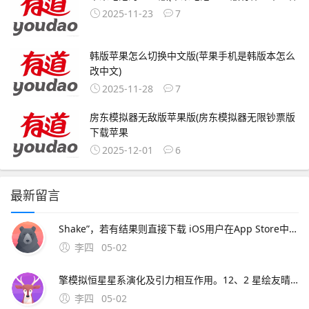
2025-11-23
7
韩版苹果怎么切换中文版(苹果手机是韩版本怎么
改中文)
2025-11-28
7
房东模拟器无敌版苹果版(房东模拟器无限钞票版
下载苹果
2025-12-01
6
最新留言
Shake”，若有结果则直接下载 iOS用户在App Store中搜索同名游戏，点击获取安装第三方平台风险提示若官方未发布移动版，某些网站可能提供非官方移植或模拟器版本此类来源存在安全风险病毒数据泄露，强烈建议避免使用替代方案可尝试。7、手机下载免费版模拟器非常方便，
李四
05-02
擎模拟恒星星系演化及引力相互作用。12、2 星绘友晴天电脑版宇宙生活模拟游戏若需体验宇宙生活模拟游戏“星绘友晴天”，需通过MuMu模拟器运行该游戏适配Windows和macOS系统，操作步骤如下未安装模拟器访问游戏下载页面，点击“下
李四
05-02