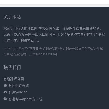
关于本站
欢迎访问有道翻译官网,为您提供专业、便捷的在线免费翻译服务。
无需下载,直接在网页版入口即可使用,支持多语种文本即时互译,是您
工作与学习的得力助手。
Copyright © 2022 本站由 有道翻译官网-有道翻译在线安卓/iOS官方电脑
客户端 版权所有
川ICP备52311231号
联系我们
有道翻译官网
有道翻译在线
有道youdao
有道翻译app官方下载