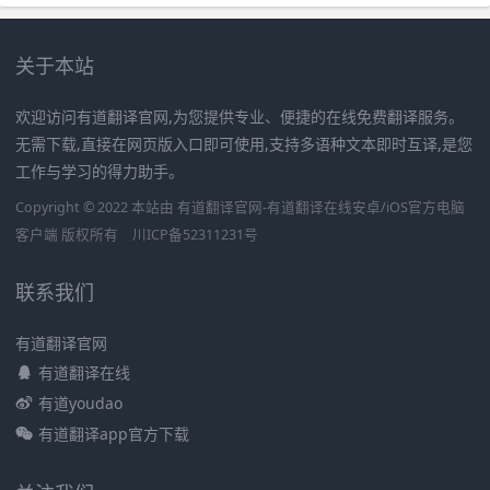
关于本站
欢迎访问有道翻译官网,为您提供专业、便捷的在线免费翻译服务。
无需下载,直接在网页版入口即可使用,支持多语种文本即时互译,是您
工作与学习的得力助手。
Copyright © 2022 本站由 有道翻译官网-有道翻译在线安卓/iOS官方电脑
客户端 版权所有
川ICP备52311231号
联系我们
有道翻译官网
有道翻译在线
有道youdao
有道翻译app官方下载