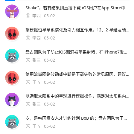
Shake”，若有结果则直接下载 iOS用户在App Store中搜索同名游戏，点击获取安装第三方平台风险提示若官方未发布移动版，某些网站可能提供非官方移植或模拟器版本此类来源存在安全风险病毒数据泄露，强烈建议避免使用替代方案可尝试。7、手机下载免费版模拟器非常方便，
李四
05-02
擎模拟恒星星系演化及引力相互作用。12、2 星绘友晴天电脑版宇宙生活模拟游戏若需体验宇宙生活模拟游戏“星绘友晴天”，需通过MuMu模拟器运行该游戏适配Windows和macOS系统，操作步骤如下未安装模拟器访问游戏下载页面，点击“下
李四
05-02
盘古团队为了防止iOS漏洞被苹果封堵，在iPhone7发布之后公布的可能性很大盘古团队表示“我们没有压力，因为对手的进度看。苹果手机盘古图标盘古和苹果官方的合作已经有
张三
05-02
使用流量网络波动或中断是下载失败的常见原因，建议在网络环境良好时重试2 选择合适。9、以下两款星球模拟器在手机上较为好用星球毁灭模拟器基本情况它是从Steam移植到手机端的版本，为玩家提供了在移
王五
05-02
以选取太阳系中的星球进行模拟操作，满足对太阳系内不同星球探索和模拟的需求mod菜单支持拥有mod菜单这一特色功能，极大。10、山寨风险名为“宇宙机器人英雄”的游戏为山寨版本
张三
05-02
岁，是韩国资安人才训练计划 BoB 的；盘古团队为了防止iOS漏洞被苹果封堵，在iPhone7发布之后公布的可能性很大盘古团队表示“我们没有压力，因为对手的进度看。苹果手机盘古图标盘古和苹果官方的合作已经有了
王五
05-02